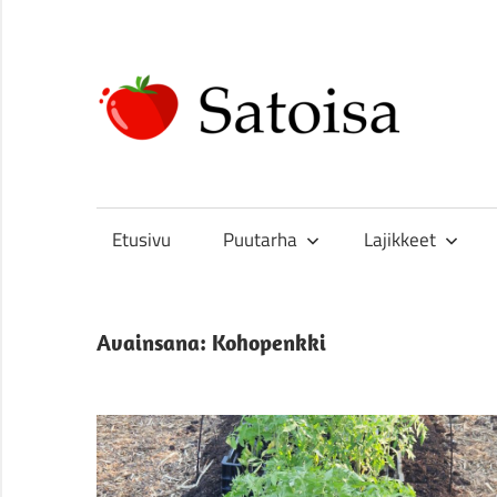
Skip
to
content
Sa
Uskomatonta
satoa
kasvattamassa
Etusivu
Puutarha
Lajikkeet
Avainsana:
Kohopenkki