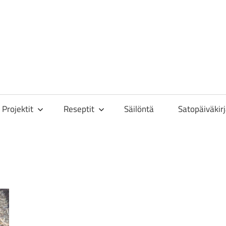
toisa
Projektit
Reseptit
Säilöntä
Satopäiväkir