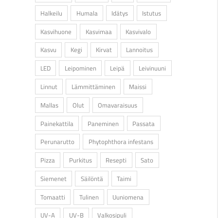
Halkeilu
Humala
Idätys
Istutus
Kasvihuone
Kasvimaa
Kasvivalo
Kasvu
Kegi
Kirvat
Lannoitus
LED
Leipominen
Leipä
Leivinuuni
Linnut
Lämmittäminen
Maissi
Mallas
Olut
Omavaraisuus
Painekattila
Paneminen
Passata
Perunarutto
Phytophthora infestans
Pizza
Purkitus
Resepti
Sato
Siemenet
Säilöntä
Taimi
Tomaatti
Tulinen
Uuniomena
UV-A
UV-B
Valkosipuli