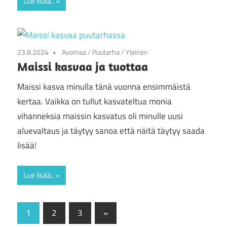
Lue lisää..
23.8.2024
Avomaa
/
Puutarha
/
Yleinen
Maissi kasvaa ja tuottaa
Maissi kasva minulla tänä vuonna ensimmäistä
kertaa. Vaikka on tullut kasvateltua monia
vihanneksia maissin kasvatus oli minulle uusi
aluevaltaus ja täytyy sanoa että näitä täytyy saada
lisää!
Lue lisää..
Artikkelien
Next
1
2
3
»
Posts