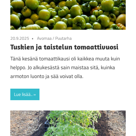
20.9.2025
Avomaa
/
Puutarha
Tuskien ja taistelun tomaattivuosi
Tänä kesänä tomaattikausi oli kaikkea muuta kuin
helppo. Jo alkukesästä sain maistaa sitä, kuinka
armoton luonto ja sää voivat olla.
Lue lisää..