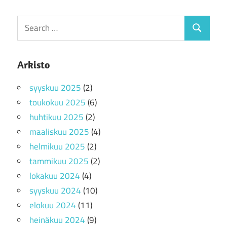
Search
Search
for:
Arkisto
syyskuu 2025
(2)
toukokuu 2025
(6)
huhtikuu 2025
(2)
maaliskuu 2025
(4)
helmikuu 2025
(2)
tammikuu 2025
(2)
lokakuu 2024
(4)
syyskuu 2024
(10)
elokuu 2024
(11)
heinäkuu 2024
(9)