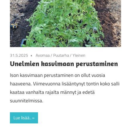
31.5.2025
Avomaa
/
Puutarha
/
Yleinen
Unelmien kasvimaan perustaminen
Ison kasvimaan perustaminen on ollut vuosia
haaveena. Viimevuonna lisääntynyt tontin koko salli
kaataa vanhalta rajalta männyt ja edetä
suunnitelmissa.
Lue lisää..