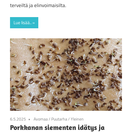
terveiltä ja elinvoimaisilta.
Lue lisää..
6.5.2025
Avomaa
/
Puutarha
/
Yleinen
Porkkanan siementen idätys ja