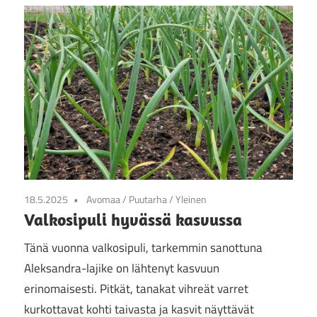
18.5.2025
Avomaa
/
Puutarha
/
Yleinen
Valkosipuli hyvässä kasvussa
Tänä vuonna valkosipuli, tarkemmin sanottuna
Aleksandra-lajike on lähtenyt kasvuun
erinomaisesti. Pitkät, tanakat vihreät varret
kurkottavat kohti taivasta ja kasvit näyttävät