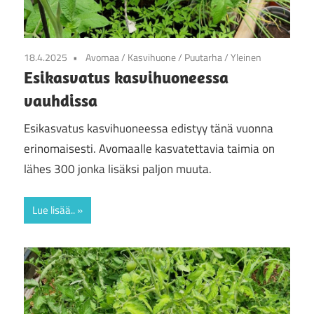
18.4.2025
Avomaa
/
Kasvihuone
/
Puutarha
/
Yleinen
Esikasvatus kasvihuoneessa
vauhdissa
Esikasvatus kasvihuoneessa edistyy tänä vuonna
erinomaisesti. Avomaalle kasvatettavia taimia on
lähes 300 jonka lisäksi paljon muuta.
Lue lisää..