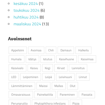
kesäkuu 2024
(1)
toukokuu 2024
(6)
huhtikuu 2024
(8)
maaliskuu 2024
(13)
Avainsanat
Appelsiini
Avomaa
Chili
Damaun
Halkeilu
Humala
Idätys
Istutus
Kasvihuone
Kasvimaa
Kasvivalo
Kasvu
Kegi
Kirvat
Lannoitus
LED
Leipominen
Leipä
Leivinuuni
Linnut
Lämmittäminen
Maissi
Mallas
Olut
Omavaraisuus
Painekattila
Paneminen
Passata
Perunarutto
Phytophthora infestans
Pizza