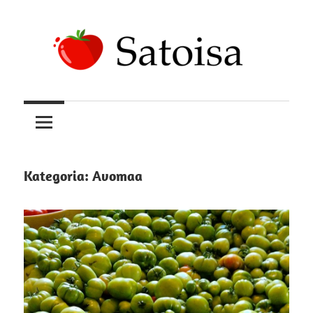
Skip
to
content
Uskomatonta
Satoisa
satoa
kasvattamassa
Kategoria:
Avomaa