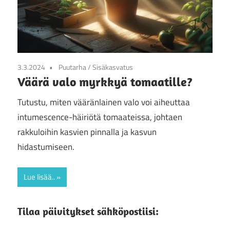
3.3.2024
Puutarha
/
Sisäkasvatus
Väärä valo myrkkyä tomaatille?
Tutustu, miten vääränlainen valo voi aiheuttaa
intumescence-häiriötä tomaateissa, johtaen
rakkuloihin kasvien pinnalla ja kasvun
hidastumiseen.
Lue lisää..
Tilaa päivitykset sähköpostiisi: