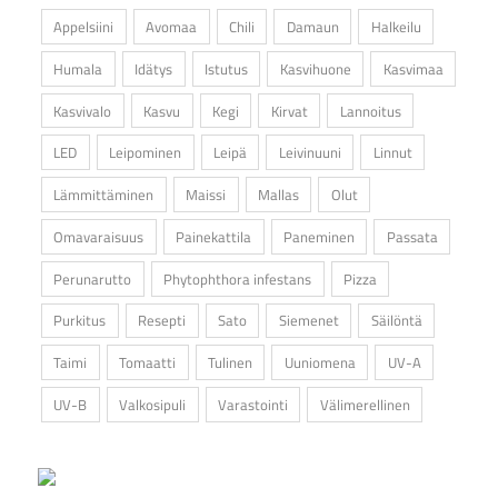
Appelsiini
Avomaa
Chili
Damaun
Halkeilu
Humala
Idätys
Istutus
Kasvihuone
Kasvimaa
Kasvivalo
Kasvu
Kegi
Kirvat
Lannoitus
LED
Leipominen
Leipä
Leivinuuni
Linnut
Lämmittäminen
Maissi
Mallas
Olut
Omavaraisuus
Painekattila
Paneminen
Passata
Perunarutto
Phytophthora infestans
Pizza
Purkitus
Resepti
Sato
Siemenet
Säilöntä
Taimi
Tomaatti
Tulinen
Uuniomena
UV-A
UV-B
Valkosipuli
Varastointi
Välimerellinen