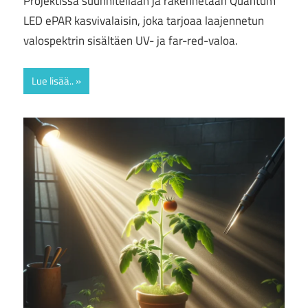
Projektissa suunnitellaan ja rakennetaan Quantum
LED ePAR kasvivalaisin, joka tarjoaa laajennetun
valospektrin sisältäen UV- ja far-red-valoa.
Lue lisää..