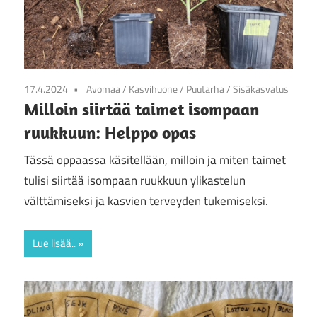
17.4.2024
Avomaa
/
Kasvihuone
/
Puutarha
/
Sisäkasvatus
Milloin siirtää taimet isompaan
ruukkuun: Helppo opas
Tässä oppaassa käsitellään, milloin ja miten taimet
tulisi siirtää isompaan ruukkuun ylikastelun
välttämiseksi ja kasvien terveyden tukemiseksi.
Lue lisää..