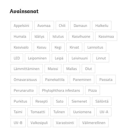
Avainsanat
Appelsiini
Avomaa
Chili
Damaun
Halkeilu
Humala
Idätys
Istutus
Kasvihuone
Kasvimaa
Kasvivalo
Kasvu
Kegi
Kirvat
Lannoitus
LED
Leipominen
Leipä
Leivinuuni
Linnut
Lämmittäminen
Maissi
Mallas
Olut
Omavaraisuus
Painekattila
Paneminen
Passata
Perunarutto
Phytophthora infestans
Pizza
Purkitus
Resepti
Sato
Siemenet
Säilöntä
Taimi
Tomaatti
Tulinen
Uuniomena
UV-A
UV-B
Valkosipuli
Varastointi
Välimerellinen