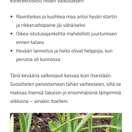
konkreettisesti niiden vaikutuksen:
Ravinteikas ja kuohkea maa antoi hyvän startin
ja rikkaruohopaine jäi vähäiseksi
Oikea istutusajankohta mahdollisti juurtumisen
ennen talvea
Kevään lannoitus ja hoito olivat helppoja, kun
perusta oli kunnossa
Tänä keväänä valkosipuli kasvaa kuin itsestään.
Suosittelen panostamaan tähän vaiheeseen, sillä se
maksaa itsensä takaisin jo ensimmäisinä lämpiminä
viikkoina – ainakin itselleni.