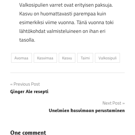
Valkosipulien varret ovat erityisen paksuja.
Kasvu on huomattavasti parempaa kuin
esimerkiksi viime vuonna. Tänä vuonna toki
lähtökohdat valmisteluineen on ihan eri
tasolla.
Avomaa
Kasvimaa
Kasvu
Taimi
Valkosipuli
Artikkelien
Previous Post
Ginger Ale resepti
selaus
Next Post
Unelmien kasvimaan perustaminen
One comment