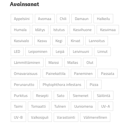
Avainsanat
Appelsiini
Avomaa
Chili
Damaun
Halkeilu
Humala
Idätys
Istutus
Kasvihuone
Kasvimaa
Kasvivalo
Kasvu
Kegi
Kirvat
Lannoitus
LED
Leipominen
Leipä
Leivinuuni
Linnut
Lämmittäminen
Maissi
Mallas
Olut
Omavaraisuus
Painekattila
Paneminen
Passata
Perunarutto
Phytophthora infestans
Pizza
Purkitus
Resepti
Sato
Siemenet
Säilöntä
Taimi
Tomaatti
Tulinen
Uuniomena
UV-A
UV-B
Valkosipuli
Varastointi
Välimerellinen