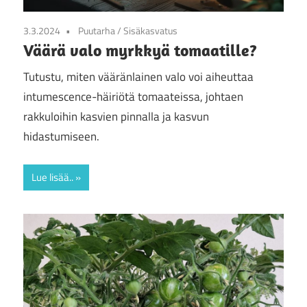
3.3.2024
Puutarha
/
Sisäkasvatus
Väärä valo myrkkyä tomaatille?
Tutustu, miten vääränlainen valo voi aiheuttaa
intumescence-häiriötä tomaateissa, johtaen
rakkuloihin kasvien pinnalla ja kasvun
hidastumiseen.
Lue lisää..