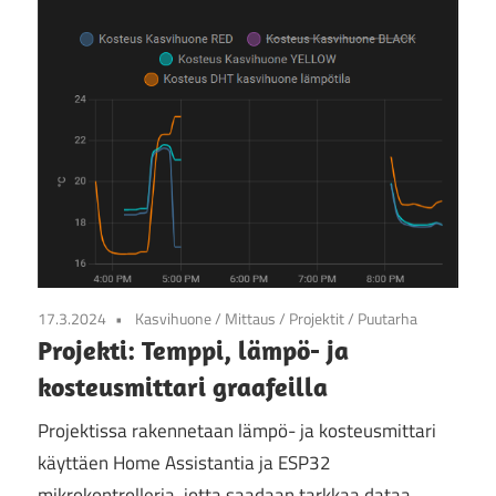
17.3.2024
Kasvihuone
/
Mittaus
/
Projektit
/
Puutarha
Projekti: Temppi, lämpö- ja
kosteusmittari graafeilla
Projektissa rakennetaan lämpö- ja kosteusmittari
käyttäen Home Assistantia ja ESP32
mikrokontrolleria, jotta saadaan tarkkaa dataa