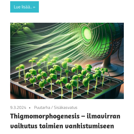
Lue lisää..
9.3.2024
Puutarha
/
Sisäkasvatus
Thigmomorphogenesis – ilmavirran
vaikutus taimien vankistumiseen