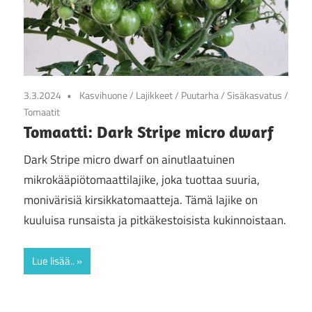
3.3.2024
Kasvihuone
/
Lajikkeet
/
Puutarha
/
Sisäkasvatus
/
Tomaatit
Tomaatti: Dark Stripe micro dwarf
Dark Stripe micro dwarf on ainutlaatuinen
mikrokääpiötomaattilajike, joka tuottaa suuria,
monivärisiä kirsikkatomaatteja. Tämä lajike on
kuuluisa runsaista ja pitkäkestoisista kukinnoistaan.
Lue lisää..