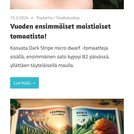
15.3.2024
Puutarha
/
Sisäkasvatus
Vuoden ensimmäiset maistiaiset
tomaatista!
Kasvata Dark Stripe micro dwarf -tomaatteja
sisällä; ensimmäinen sato kypsyi 82 päivässä,
yllättäen täyteläisellä maulla.
Lue lisää..