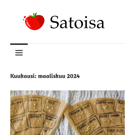
Skip
to
content
Uskomatonta
Satoisa
satoa
kasvattamassa
Kuukausi:
maaliskuu 2024