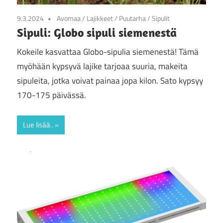
9.3.2024
Avomaa
/
Lajikkeet
/
Puutarha
/
Sipulit
Sipuli: Globo sipuli siemenestä
Kokeile kasvattaa Globo-sipulia siemenestä! Tämä
myöhään kypsyvä lajike tarjoaa suuria, makeita
sipuleita, jotka voivat painaa jopa kilon. Sato kypsyy
170-175 päivässä.
Lue lisää..