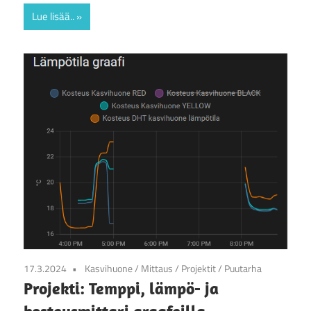
Lue lisää..
17.3.2024
Kasvihuone
/
Mittaus
/
Projektit
/
Puutarha
Projekti: Temppi, lämpö- ja