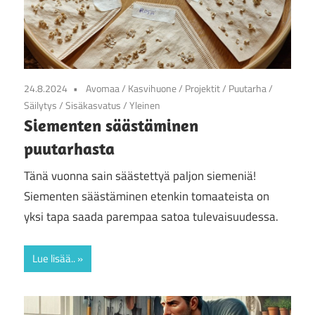
24.8.2024
Avomaa
/
Kasvihuone
/
Projektit
/
Puutarha
/
Säilytys
/
Sisäkasvatus
/
Yleinen
Siementen säästäminen
puutarhasta
Tänä vuonna sain säästettyä paljon siemeniä!
Siementen säästäminen etenkin tomaateista on
yksi tapa saada parempaa satoa tulevaisuudessa.
Lue lisää..