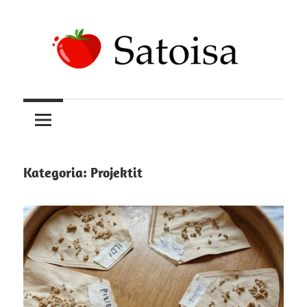
Skip
to
content
Uskomatonta
Satoisa
satoa
kasvattamassa
Kategoria:
Projektit