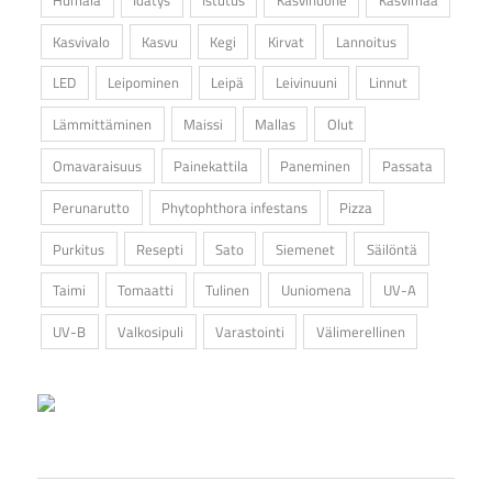
Kasvivalo
Kasvu
Kegi
Kirvat
Lannoitus
LED
Leipominen
Leipä
Leivinuuni
Linnut
Lämmittäminen
Maissi
Mallas
Olut
Omavaraisuus
Painekattila
Paneminen
Passata
Perunarutto
Phytophthora infestans
Pizza
Purkitus
Resepti
Sato
Siemenet
Säilöntä
Taimi
Tomaatti
Tulinen
Uuniomena
UV-A
UV-B
Valkosipuli
Varastointi
Välimerellinen