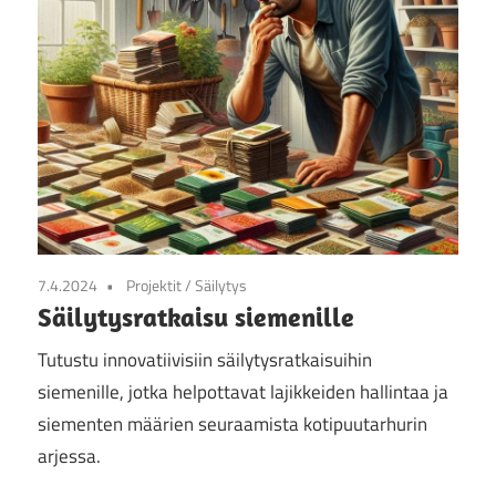
7.4.2024
Projektit
/
Säilytys
Säilytysratkaisu siemenille
Tutustu innovatiivisiin säilytysratkaisuihin
siemenille, jotka helpottavat lajikkeiden hallintaa ja
siementen määrien seuraamista kotipuutarhurin
arjessa.