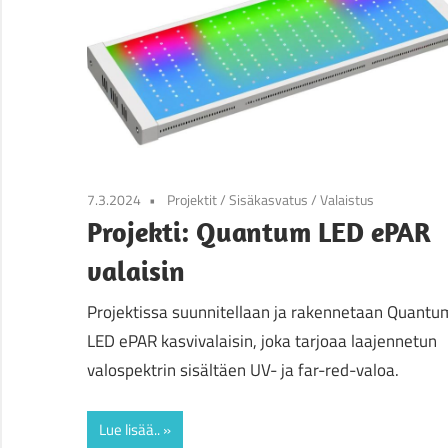
7.3.2024
Projektit
/
Sisäkasvatus
/
Valaistus
Projekti: Quantum LED ePAR
valaisin
Projektissa suunnitellaan ja rakennetaan Quantu
LED ePAR kasvivalaisin, joka tarjoaa laajennetun
valospektrin sisältäen UV- ja far-red-valoa.
Lue lisää..