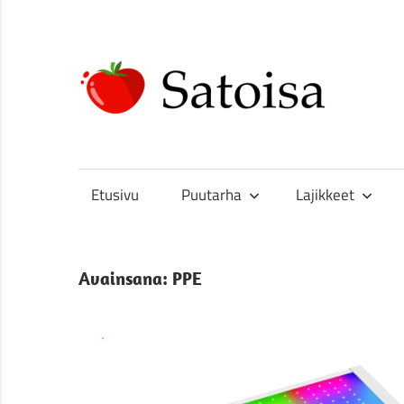
Skip
to
content
Sa
Uskomatonta
satoa
kasvattamassa
Etusivu
Puutarha
Lajikkeet
Avainsana:
PPE