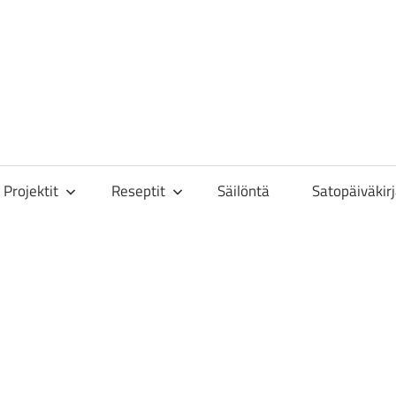
toisa
Projektit
Reseptit
Säilöntä
Satopäiväkir