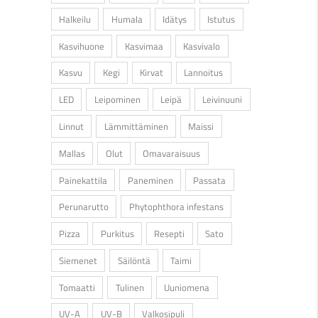
Halkeilu
Humala
Idätys
Istutus
Kasvihuone
Kasvimaa
Kasvivalo
Kasvu
Kegi
Kirvat
Lannoitus
LED
Leipominen
Leipä
Leivinuuni
Linnut
Lämmittäminen
Maissi
Mallas
Olut
Omavaraisuus
Painekattila
Paneminen
Passata
Perunarutto
Phytophthora infestans
Pizza
Purkitus
Resepti
Sato
Siemenet
Säilöntä
Taimi
Tomaatti
Tulinen
Uuniomena
UV-A
UV-B
Valkosipuli