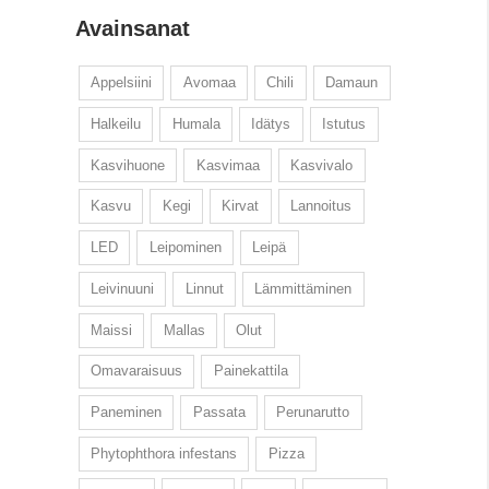
Avainsanat
Appelsiini
Avomaa
Chili
Damaun
Halkeilu
Humala
Idätys
Istutus
Kasvihuone
Kasvimaa
Kasvivalo
Kasvu
Kegi
Kirvat
Lannoitus
LED
Leipominen
Leipä
Leivinuuni
Linnut
Lämmittäminen
Maissi
Mallas
Olut
Omavaraisuus
Painekattila
Paneminen
Passata
Perunarutto
Phytophthora infestans
Pizza