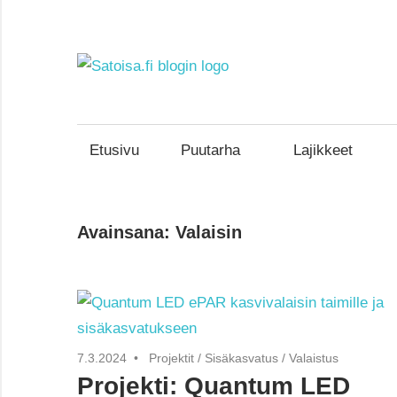
Skip
to
content
Satoisa
Uskomatonta
satoa
kasvattamassa
Etusivu
Puutarha
Lajikkeet
Avainsana:
Valaisin
7.3.2024
Projektit
/
Sisäkasvatus
/
Valaistus
Projekti: Quantum LED