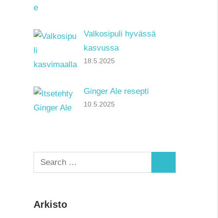
Valkosipuli hyvässä
kasvussa
18.5.2025
Ginger Ale resepti
10.5.2025
Search
Search
for:
Arkisto