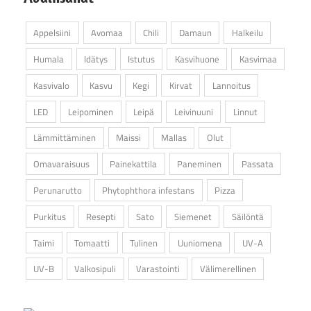
Appelsiini
Avomaa
Chili
Damaun
Halkeilu
Humala
Idätys
Istutus
Kasvihuone
Kasvimaa
Kasvivalo
Kasvu
Kegi
Kirvat
Lannoitus
LED
Leipominen
Leipä
Leivinuuni
Linnut
Lämmittäminen
Maissi
Mallas
Olut
Omavaraisuus
Painekattila
Paneminen
Passata
Perunarutto
Phytophthora infestans
Pizza
Purkitus
Resepti
Sato
Siemenet
Säilöntä
Taimi
Tomaatti
Tulinen
Uuniomena
UV-A
UV-B
Valkosipuli
Varastointi
Välimerellinen