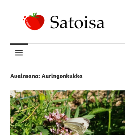
Skip
to
content
Uskomatonta
Satoisa
satoa
kasvattamassa
Avainsana:
Auringonkukka