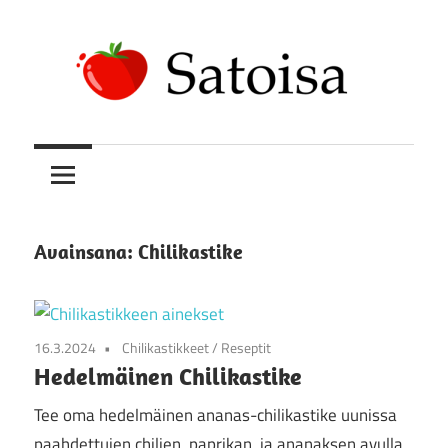
Skip
to
content
Uskomatonta
Satoisa
satoa
kasvattamassa
Avainsana:
Chilikastike
16.3.2024
Chilikastikkeet
/
Reseptit
Hedelmäinen Chilikastike
Tee oma hedelmäinen ananas-chilikastike uunissa
paahdettujen chilien, paprikan, ja ananaksen avulla.