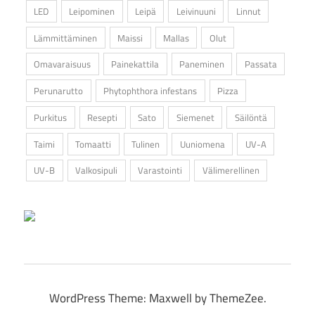
LED
Leipominen
Leipä
Leivinuuni
Linnut
Lämmittäminen
Maissi
Mallas
Olut
Omavaraisuus
Painekattila
Paneminen
Passata
Perunarutto
Phytophthora infestans
Pizza
Purkitus
Resepti
Sato
Siemenet
Säilöntä
Taimi
Tomaatti
Tulinen
Uuniomena
UV-A
UV-B
Valkosipuli
Varastointi
Välimerellinen
WordPress Theme: Maxwell by ThemeZee.