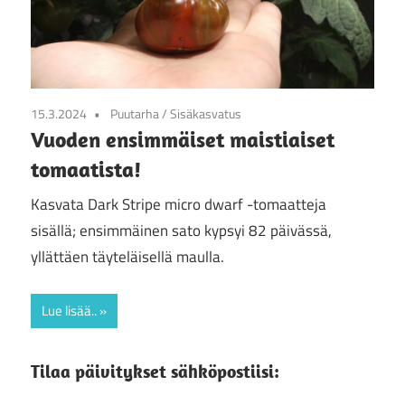
15.3.2024
Puutarha
/
Sisäkasvatus
Vuoden ensimmäiset maistiaiset
tomaatista!
Kasvata Dark Stripe micro dwarf -tomaatteja
sisällä; ensimmäinen sato kypsyi 82 päivässä,
yllättäen täyteläisellä maulla.
Lue lisää..
Tilaa päivitykset sähköpostiisi: