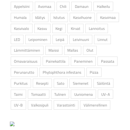
Appelsiini
Avomaa
Chili
Damaun
Halkeilu
Humala
Idätys
Istutus
Kasvihuone
Kasvimaa
Kasvivalo
Kasvu
Kegi
Kirvat
Lannoitus
LED
Leipominen
Leipä
Leivinuuni
Linnut
Lämmittäminen
Maissi
Mallas
Olut
Omavaraisuus
Painekattila
Paneminen
Passata
Perunarutto
Phytophthora infestans
Pizza
Purkitus
Resepti
Sato
Siemenet
Säilöntä
Taimi
Tomaatti
Tulinen
Uuniomena
UV-A
UV-B
Valkosipuli
Varastointi
Välimerellinen