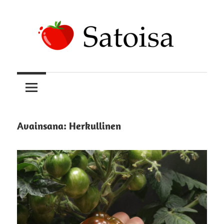
Skip
to
content
Uskomatonta
Satoisa
satoa
kasvattamassa
Avainsana:
Herkullinen