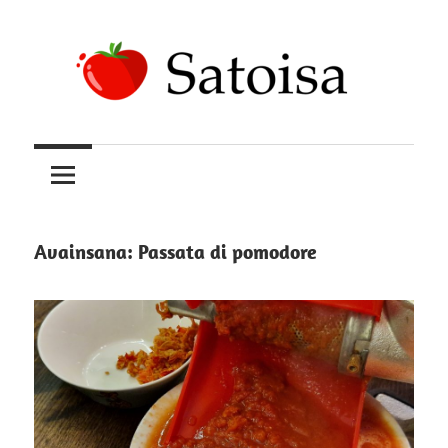
Skip
to
content
Uskomatonta
Satoisa
satoa
kasvattamassa
Avainsana:
Passata di pomodore