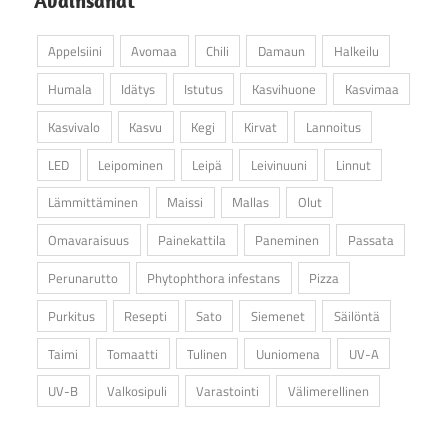
Avainsanat
Appelsiini
Avomaa
Chili
Damaun
Halkeilu
Humala
Idätys
Istutus
Kasvihuone
Kasvimaa
Kasvivalo
Kasvu
Kegi
Kirvat
Lannoitus
LED
Leipominen
Leipä
Leivinuuni
Linnut
Lämmittäminen
Maissi
Mallas
Olut
Omavaraisuus
Painekattila
Paneminen
Passata
Perunarutto
Phytophthora infestans
Pizza
Purkitus
Resepti
Sato
Siemenet
Säilöntä
Taimi
Tomaatti
Tulinen
Uuniomena
UV-A
UV-B
Valkosipuli
Varastointi
Välimerellinen