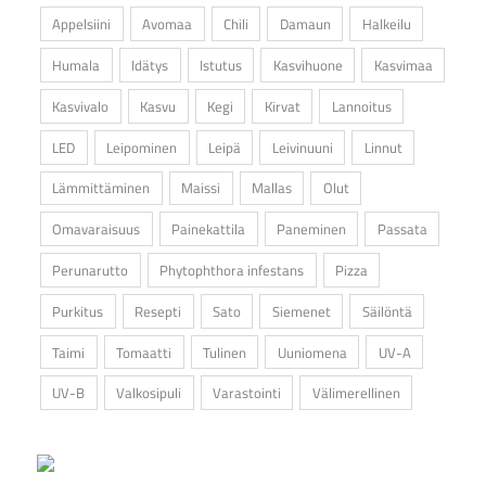
Appelsiini
Avomaa
Chili
Damaun
Halkeilu
Humala
Idätys
Istutus
Kasvihuone
Kasvimaa
Kasvivalo
Kasvu
Kegi
Kirvat
Lannoitus
LED
Leipominen
Leipä
Leivinuuni
Linnut
Lämmittäminen
Maissi
Mallas
Olut
Omavaraisuus
Painekattila
Paneminen
Passata
Perunarutto
Phytophthora infestans
Pizza
Purkitus
Resepti
Sato
Siemenet
Säilöntä
Taimi
Tomaatti
Tulinen
Uuniomena
UV-A
UV-B
Valkosipuli
Varastointi
Välimerellinen