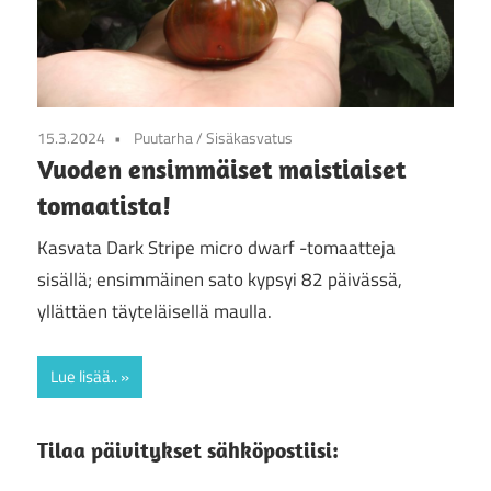
15.3.2024
Puutarha
/
Sisäkasvatus
Vuoden ensimmäiset maistiaiset
tomaatista!
Kasvata Dark Stripe micro dwarf -tomaatteja
sisällä; ensimmäinen sato kypsyi 82 päivässä,
yllättäen täyteläisellä maulla.
Lue lisää..
Tilaa päivitykset sähköpostiisi: