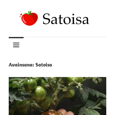
Skip
to
content
Uskomatonta
Satoisa
satoa
kasvattamassa
Avainsana:
Satoisa