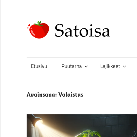
Skip
to
content
Sa
Uskomatonta
satoa
kasvattamassa
Etusivu
Puutarha
Lajikkeet
Avainsana:
Valaistus