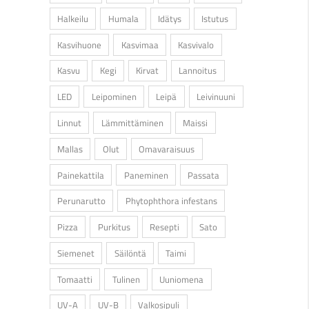
Halkeilu
Humala
Idätys
Istutus
Kasvihuone
Kasvimaa
Kasvivalo
Kasvu
Kegi
Kirvat
Lannoitus
LED
Leipominen
Leipä
Leivinuuni
Linnut
Lämmittäminen
Maissi
Mallas
Olut
Omavaraisuus
Painekattila
Paneminen
Passata
Perunarutto
Phytophthora infestans
Pizza
Purkitus
Resepti
Sato
Siemenet
Säilöntä
Taimi
Tomaatti
Tulinen
Uuniomena
UV-A
UV-B
Valkosipuli