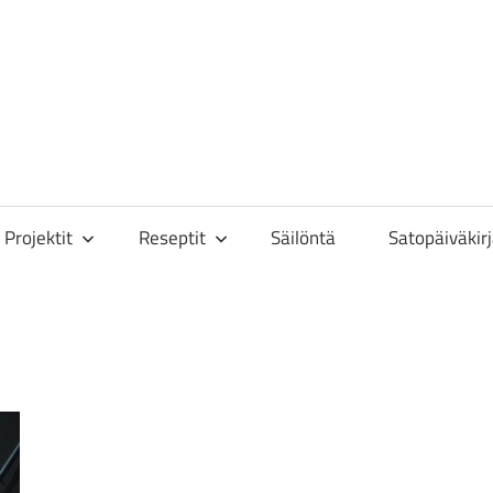
toisa
Projektit
Reseptit
Säilöntä
Satopäiväkir