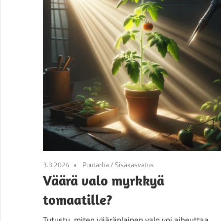
3.3.2024
Puutarha
/
Sisäkasvatus
Väärä valo myrkkyä
tomaatille?
Tutustu, miten vääränlainen valo voi aiheuttaa