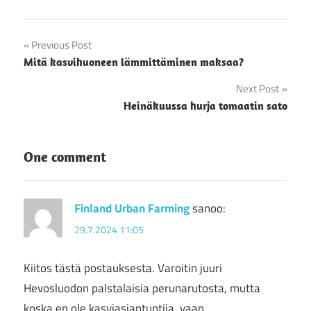
Artikkelien
Previous Post
Mitä kasvihuoneen lämmittäminen maksaa?
selaus
Next Post
Heinäkuussa hurja tomaatin sato
One comment
Finland Urban Farming
sanoo:
29.7.2024 11:05
Kiitos tästä postauksesta. Varoitin juuri
Hevosluodon palstalaisia perunarutosta, mutta
koska en ole kasviasiantuntija, vaan