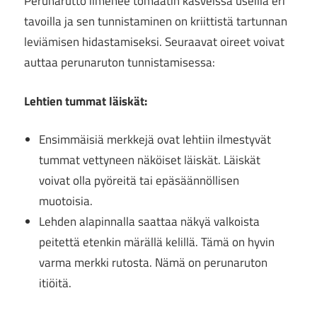
Perunarutto ilmenee tomaatin kasveissa useilla eri
tavoilla ja sen tunnistaminen on kriittistä tartunnan
leviämisen hidastamiseksi. Seuraavat oireet voivat
auttaa perunaruton tunnistamisessa:
Lehtien tummat läiskät:
Ensimmäisiä merkkejä ovat lehtiin ilmestyvät
tummat vettyneen näköiset läiskät. Läiskät
voivat olla pyöreitä tai epäsäännöllisen
muotoisia.
Lehden alapinnalla saattaa näkyä valkoista
peitettä etenkin märällä kelillä. Tämä on hyvin
varma merkki rutosta. Nämä on perunaruton
itiöitä.