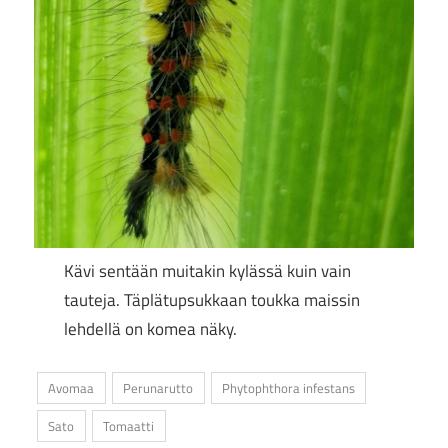
Kävi sentään muitakin kylässä kuin vain
tauteja. Täplätupsukkaan toukka maissin
lehdellä on komea näky.
Avomaa
Perunarutto
Phytophthora infestans
Sato
Tomaatti