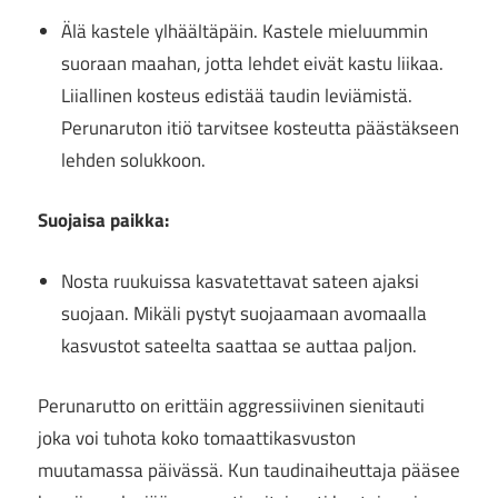
Älä kastele ylhäältäpäin. Kastele mieluummin
suoraan maahan, jotta lehdet eivät kastu liikaa.
Liiallinen kosteus edistää taudin leviämistä.
Perunaruton itiö tarvitsee kosteutta päästäkseen
lehden solukkoon.
Suojaisa paikka:
Nosta ruukuissa kasvatettavat sateen ajaksi
suojaan. Mikäli pystyt suojaamaan avomaalla
kasvustot sateelta saattaa se auttaa paljon.
Perunarutto on erittäin aggressiivinen sienitauti
joka voi tuhota koko tomaattikasvuston
muutamassa päivässä. Kun taudinaiheuttaja pääsee