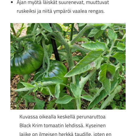
Ajan myötä läiskät suurenevat, muuttuvat
ruskeiksi ja niitä ympäröi vaalea rengas.
Kuvassa oikealla keskellä perunaruttoa
Black Krim tomaatin lehdissä. Kyseinen
lajike on ilmeisen herkkä taudille, joten en