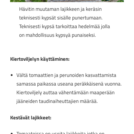
Hävitin muutaman lajikkeen ja keräsin
teknisesti kypsät sisälle punertumaan.
Teknisesti kypsä tarkoittaa hedelmää jolla
on mahdollisuus kypsyä punaiseksi.
Kiertoviljelyn käyttäminen:
Vältä tomaattien ja perunoiden kasvattamista
samassa paikassa useana peräkkäisenä vuonna.
Kiertoviljely auttaa vähentämään maaperään
jääneiden taudinaiheuttajien määrää.
Kestävät lajikkeet:
Tomaateissa on useita lajikkeita jotka on