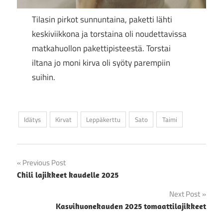
Tilasin pirkot sunnuntaina, paketti lähti
keskiviikkona ja torstaina oli noudettavissa
matkahuollon pakettipisteestä. Torstai
iltana jo moni kirva oli syöty parempiin
suihin.
Idätys
Kirvat
Leppäkerttu
Sato
Taimi
Artikkelien
Previous Post
Chili lajikkeet kaudelle 2025
selaus
Next Post
Kasvihuonekauden 2025 tomaattilajikkeet