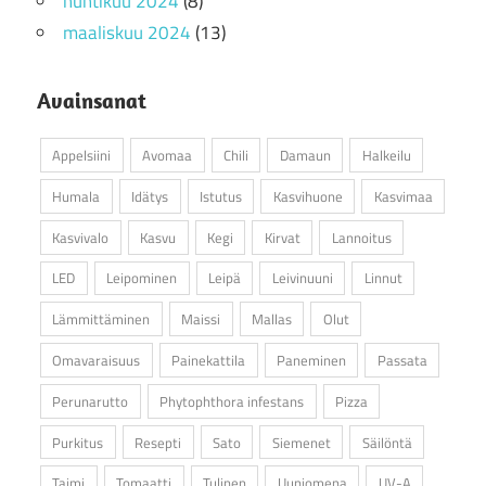
huhtikuu 2024
(8)
maaliskuu 2024
(13)
Avainsanat
Appelsiini
Avomaa
Chili
Damaun
Halkeilu
Humala
Idätys
Istutus
Kasvihuone
Kasvimaa
Kasvivalo
Kasvu
Kegi
Kirvat
Lannoitus
LED
Leipominen
Leipä
Leivinuuni
Linnut
Lämmittäminen
Maissi
Mallas
Olut
Omavaraisuus
Painekattila
Paneminen
Passata
Perunarutto
Phytophthora infestans
Pizza
Purkitus
Resepti
Sato
Siemenet
Säilöntä
Taimi
Tomaatti
Tulinen
Uuniomena
UV-A