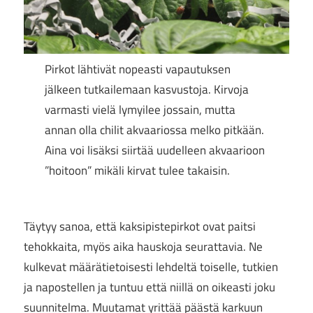
Pirkot lähtivät nopeasti vapautuksen
jälkeen tutkailemaan kasvustoja. Kirvoja
varmasti vielä lymyilee jossain, mutta
annan olla chilit akvaariossa melko pitkään.
Aina voi lisäksi siirtää uudelleen akvaarioon
”hoitoon” mikäli kirvat tulee takaisin.
Täytyy sanoa, että kaksipistepirkot ovat paitsi
tehokkaita, myös aika hauskoja seurattavia. Ne
kulkevat määrätietoisesti lehdeltä toiselle, tutkien
ja napostellen ja tuntuu että niillä on oikeasti joku
suunnitelma. Muutamat yrittää päästä karkuun