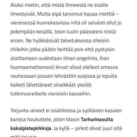
Aluksi mietin, että mistä ihmeestä ne sisälle
ilmestyivät. Mutta eipä tarvinnut kauaa miettiä –
viereisessä huonekasvissa niitä oli selvästi ollut jo
pidempään kesällä, tosin luulin päässeeni niistä
eroon. Ne hyökkäsivät talvetuksessa olleisiin
chileihin jotka päätin heittää pois että pystyisin
aloittamaan uudestaan ilman ongelmia, Ihan
huomaamattomasti kirvat olivat elelleet omassa
rauhassaan jossain lehvästön suojissa ja lopulta
kaiketi lähettäneet siivekkäät yksilöt
tutkimusretkelle viereisiin kasveihin.
Torjunta-aineet ei sisätiloissa ja syötävien kasvien
kanssa houkuttele, joten tilasin
Tarhurinavulta
kaksipistepirkkoja
. Ja kyllä – pirkot olivat juuri sitä
mitä toivoin.