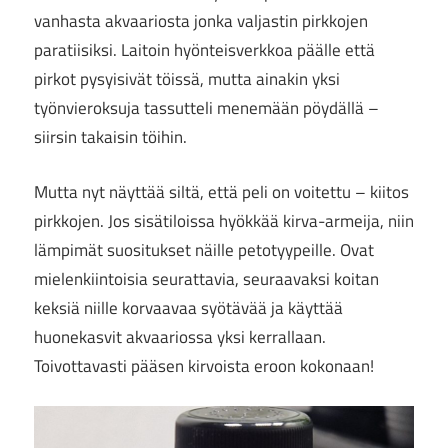
vanhasta akvaariosta jonka valjastin pirkkojen
paratiisiksi. Laitoin hyönteisverkkoa päälle että
pirkot pysyisivät töissä, mutta ainakin yksi
työnvieroksuja tassutteli menemään pöydällä –
siirsin takaisin töihin.
Mutta nyt näyttää siltä, että peli on voitettu – kiitos
pirkkojen. Jos sisätiloissa hyökkää kirva-armeija, niin
lämpimät suositukset näille petotyypeille. Ovat
mielenkiintoisia seurattavia, seuraavaksi koitan
keksiä niille korvaavaa syötävää ja käyttää
huonekasvit akvaariossa yksi kerrallaan.
Toivottavasti pääsen kirvoista eroon kokonaan!