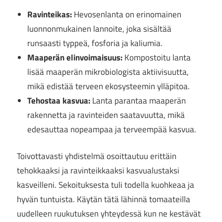
Ravinteikas:
Hevosenlanta on erinomainen
luonnonmukainen lannoite, joka sisältää
runsaasti typpeä, fosforia ja kaliumia.
Maaperän elinvoimaisuus:
Kompostoitu lanta
lisää maaperän mikrobiologista aktiivisuutta,
mikä edistää terveen ekosysteemin ylläpitoa.
Tehostaa kasvua:
Lanta parantaa maaperän
rakennetta ja ravinteiden saatavuutta, mikä
edesauttaa nopeampaa ja terveempää kasvua.
Toivottavasti yhdistelmä osoittautuu erittäin
tehokkaaksi ja ravinteikkaaksi kasvualustaksi
kasveilleni. Sekoituksesta tuli todella kuohkeaa ja
hyvän tuntuista. Käytän tätä lähinnä tomaateilla
uudelleen ruukutuksen yhteydessä kun ne kestävät