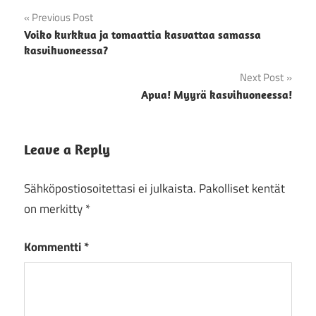
Artikkelien
Previous Post
Voiko kurkkua ja tomaattia kasvattaa samassa
selaus
kasvihuoneessa?
Next Post
Apua! Myyrä kasvihuoneessa!
Leave a Reply
Sähköpostiosoitettasi ei julkaista.
Pakolliset kentät
on merkitty
*
Kommentti
*