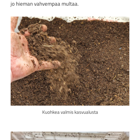
jo hieman vahvempaa multaa.
Kuohkea valmis kasvualusta