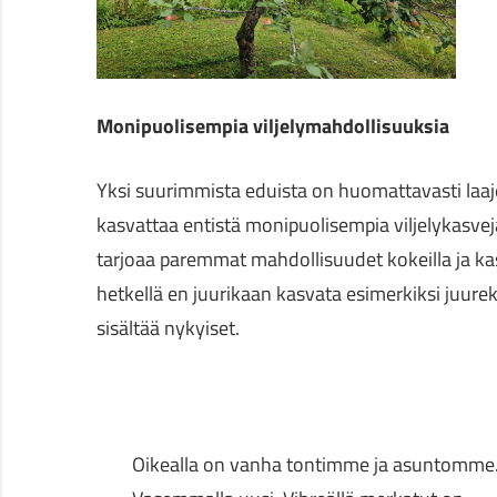
Monipuolisempia viljelymahdollisuuksia
Yksi suurimmista eduista on huomattavasti laaj
kasvattaa entistä monipuolisempia viljelykasvej
tarjoaa paremmat mahdollisuudet kokeilla ja kas
hetkellä en juurikaan kasvata esimerkiksi juur
sisältää nykyiset.
Oikealla on vanha tontimme ja asuntomme