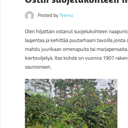
Posted by
Teemu
Olen hiljattain ostanut suojelukohteen naapuri
laajentaa ja kehittää puutarhaani tavoilla joista 
mahdu juurikaan omenapuita tai marjapensaita.
kiertoviljelyä. Itse kohde on vuonna 1907 rak
saunoineen.