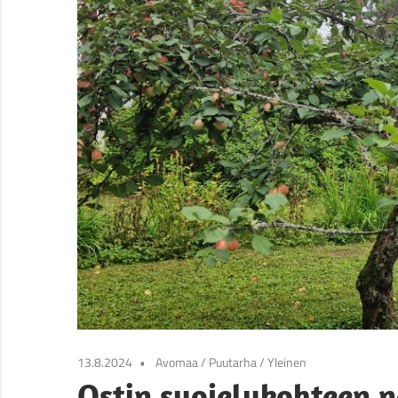
13.8.2024
Avomaa
/
Puutarha
/
Yleinen
Ostin suojelukohteen n