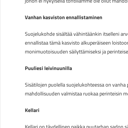
johon ei nykyisellä tontillamme ole ollut mahdol
Vanhan kasviston ennallistaminen
Suojelukohde sisältää vähintäänkin itselleni arv
ennallistaa tämä kasvisto alkuperäiseen loistoo
monimuotoisuuden säilyttämiseksi ja perinteise
Puuliesi leivinuunilla
Sisätilojen puolella suojelukohteessa on vanha 
mahdollisuuden valmistaa ruokaa perinteisin men
Kellari
Kellari on täydellinen paikka puutarhan sadon s