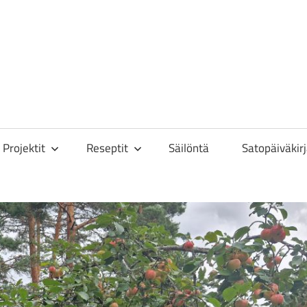
toisa
Projektit
Reseptit
Säilöntä
Satopäiväkir