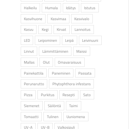
Halkeilu
Humala
Idätys
Istutus
Kasvihuone
Kasvimaa
Kasvivalo
Kasvu
Kegi
Kirvat
Lannoitus
LED
Leipominen
Leipä
Leivinuuni
Linnut
Lämmittäminen
Maissi
Mallas
Olut
Omavaraisuus
Painekattila
Paneminen
Passata
Perunarutto
Phytophthora infestans
Pizza
Purkitus
Resepti
Sato
Siemenet
Säilöntä
Taimi
Tomaatti
Tulinen
Uuniomena
UV-A
UV-B
Valkosipuli