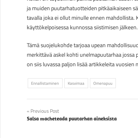
ja muiden puutarhatuotteiden pitkäaikaiseen sä
tavalla joka ei ollut minulle ennen mahdollista.
käyttökelpoisessa kunnossa siistimisen jälkeen.
Tämä suojelukohde tarjoaa upean mahdollisuud
merkittävä askel kohti unelmapuutarhaa jossa p
on siis luvassa paljon lisää artikkeleita vuosien 
Ennallistaminen
Kasvimaa
Omenapuu
Artikkelien
Previous Post
Salsa macheteada puutarhan aineksista
selaus