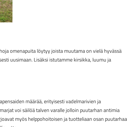
hoja omenapuita löytyy joista muutama on vielä hyvässä
ti uusimaan. Lisäksi istutamme kirsikka, luumu ja
apensaiden määrää, erityisesti vadelmarivien ja
arjat voi säilöä talven varalle jolloin puutarhan antimia
joavat myös helppohoitoisen ja tuotteliaan osan puutarhaa