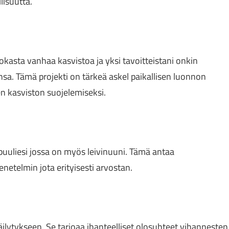
lisuutta.
okasta vanhaa kasvistoa ja yksi tavoitteistani onkin
nsa. Tämä projekti on tärkeä askel paikallisen luonnon
n kasviston suojelemiseksi.
puuliesi jossa on myös leivinuuni. Tämä antaa
etelmin jota erityisesti arvostan.
äilytykseen. Se tarjoaa ihanteelliset olosuhteet vihannesten