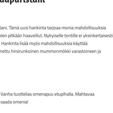
stani. Tämä uusi hankinta tarjoaa monia mahdollisuuksia
olen pitkään haaveillut. Nykyiselle tontille ei yksinkertaisesti
 Hankinta lisää myös mahdollisuuksia käyttää
ennettu hirsirunkoinen mummonmökki varastoineen ja
Vanha tuottelias omenapuu etupihalla. Mahtavaa
saada omenia!