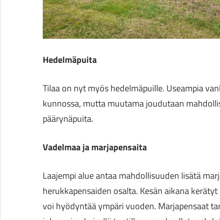
Hedelmäpuita
Tilaa on nyt myös hedelmäpuille. Useampia van
kunnossa, mutta muutama joudutaan mahdollises
päärynäpuita.
Vadelmaa ja marjapensaita
Laajempi alue antaa mahdollisuuden lisätä marj
herukkapensaiden osalta. Kesän aikana kerätyt m
voi hyödyntää ympäri vuoden. Marjapensaat tar