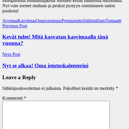
monipuolista tomaattilajiketta Suomen kesän haasteista huolimatta.
Nyt vain sormet multaan ja peukut pystyyn onnistuneen sadon
puolesta!
Avomaa
Kasvimaa
Omavaraisuus
Perunarutto
Säilöntä
Sato
Tomaatti
Artikkelien
Previous Post
selaus
Kevät tulee! Mitä kasvatan kasvimaalla tänä
vuonna?
Next Post
Nyt se alkaa! Oma istutuskalenterini
Leave a Reply
Sähköpostiosoitettasi ei julkaista.
Pakolliset kentät on merkitty
*
Kommentti
*