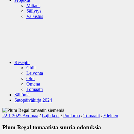
Projektit
Mittaus
Säilytys
Valaistus
Reseptit
Chili
Leivonta
Olut
Omena
Tomaatti
Säilöntä
Satopäiväkirja 2024
22.1.2025
Avomaa
/
Lajikkeet
/
Puutarha
/
Tomaatit
/
Yleinen
Plum Regal tomaatista suuria odotuksia