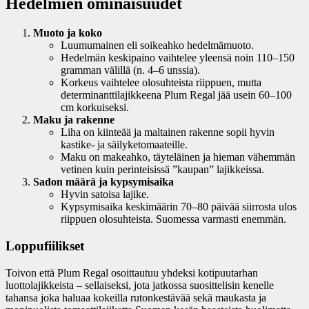
Hedelmien ominaisuudet
Muoto ja koko
Luumumainen eli soikeahko hedelmämuoto.
Hedelmän keskipaino vaihtelee yleensä noin 110–150
gramman välillä (n. 4–6 unssia).
Korkeus vaihtelee olosuhteista riippuen, mutta
determinanttilajikkeena Plum Regal jää usein 60–100
cm korkuiseksi.
Maku ja rakenne
Liha on kiinteää ja maltainen rakenne sopii hyvin
kastike- ja säilyketomaateille.
Maku on makeahko, täyteläinen ja hieman vähemmän
vetinen kuin perinteisissä ”kaupan” lajikkeissa.
Sadon määrä ja kypsymisaika
Hyvin satoisa lajike.
Kypsymisaika keskimäärin 70–80 päivää siirrosta ulos
riippuen olosuhteista. Suomessa varmasti enemmän.
Loppufiilikset
Toivon että Plum Regal osoittautuu yhdeksi kotipuutarhan
luottolajikkeista – sellaiseksi, jota jatkossa suosittelisin kenelle
tahansa joka haluaa kokeilla rutonkestävää sekä maukasta ja