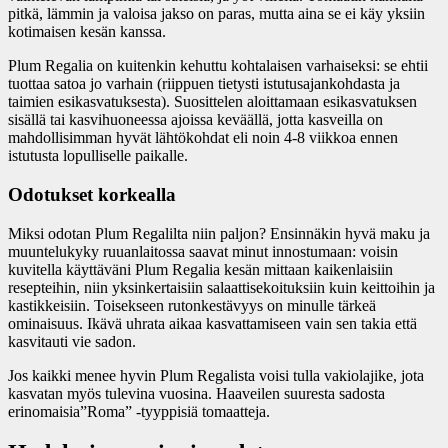
pitkä, lämmin ja valoisa jakso on paras, mutta aina se ei käy yksiin
kotimaisen kesän kanssa.
Plum Regalia on kuitenkin kehuttu kohtalaisen varhaiseksi: se ehtii
tuottaa satoa jo varhain (riippuen tietysti istutusajankohdasta ja
taimien esikasvatuksesta). Suosittelen aloittamaan esikasvatuksen
sisällä tai kasvihuoneessa ajoissa keväällä, jotta kasveilla on
mahdollisimman hyvät lähtökohdat eli noin 4-8 viikkoa ennen
istutusta lopulliselle paikalle.
Odotukset korkealla
Miksi odotan Plum Regalilta niin paljon? Ensinnäkin hyvä maku ja
muuntelukyky ruuanlaitossa saavat minut innostumaan: voisin
kuvitella käyttäväni Plum Regalia kesän mittaan kaikenlaisiin
resepteihin, niin yksinkertaisiin salaattisekoituksiin kuin keittoihin ja
kastikkeisiin. Toisekseen rutonkestävyys on minulle tärkeä
ominaisuus. Ikävä uhrata aikaa kasvattamiseen vain sen takia että
kasvitauti vie sadon.
Jos kaikki menee hyvin Plum Regalista voisi tulla vakiolajike, jota
kasvatan myös tulevina vuosina. Haaveilen suuresta sadosta
erinomaisia”Roma” -tyyppisiä tomaatteja.