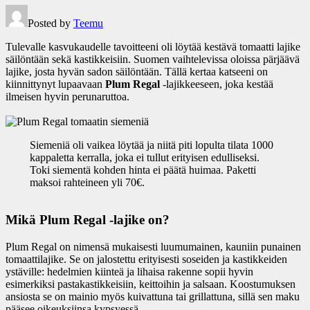
Posted by
Teemu
Tulevalle kasvukaudelle tavoitteeni oli löytää kestävä tomaatti lajike
säilöntään sekä kastikkeisiin. Suomen vaihtelevissa oloissa pärjäävä
lajike, josta hyvän sadon säilöntään. Tällä kertaa katseeni on
kiinnittynyt lupaavaan
Plum Regal
-lajikkeeseen, joka kestää
ilmeisen hyvin perunaruttoa.
Siemeniä oli vaikea löytää ja niitä piti lopulta tilata 1000
kappaletta kerralla, joka ei tullut erityisen edulliseksi.
Toki siementä kohden hinta ei päätä huimaa. Paketti
maksoi rahteineen yli 70€.
Mikä Plum Regal -lajike on?
Plum Regal on nimensä mukaisesti luumumainen, kauniin punainen
tomaattilajike. Se on jalostettu erityisesti soseiden ja kastikkeiden
ystäville: hedelmien kiinteä ja lihaisa rakenne sopii hyvin
esimerkiksi pastakastikkeisiin, keittoihin ja salsaan. Koostumuksen
ansiosta se on mainio myös kuivattuna tai grillattuna, sillä sen maku
pääsee oikeuksiinsa kypsyessä.