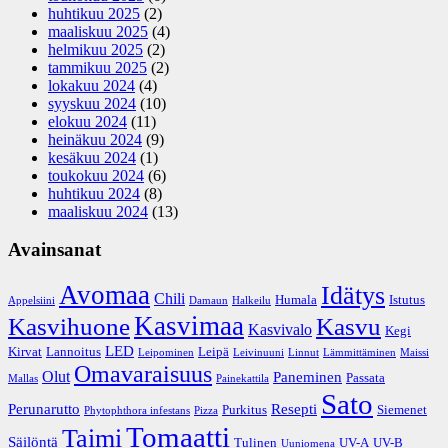
huhtikuu 2025
(2)
maaliskuu 2025
(4)
helmikuu 2025
(2)
tammikuu 2025
(2)
lokakuu 2024
(4)
syyskuu 2024
(10)
elokuu 2024
(11)
heinäkuu 2024
(9)
kesäkuu 2024
(1)
toukokuu 2024
(6)
huhtikuu 2024
(8)
maaliskuu 2024
(13)
Avainsanat
Avomaa
Idätys
Chili
Humala
Istutus
Appelsiini
Damaun
Halkeilu
Kasvimaa
Kasvihuone
Kasvu
Kasvivalo
Kegi
LED
Kirvat
Lannoitus
Leipä
Leipominen
Leivinuuni
Linnut
Lämmittäminen
Maissi
Omavaraisuus
Olut
Paneminen
Passata
Mallas
Painekattila
Sato
Perunarutto
Resepti
Purkitus
Siemenet
Phytophthora infestans
Pizza
Tomaatti
Taimi
Säilöntä
Tulinen
UV-A
UV-B
Uuniomena