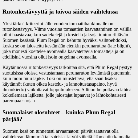
Rutonkestävyyttä ja toivoa säiden vaihtelussa
Yksi tärkeä kriteerini tälle vuoden tomaattihankinnalle on
rutonkestävyys. Viime vuosina tomaattien kasvattaminen on välillä
ollut haastavaa, kun sadekelejä ja kosteita jaksoja tuntuu riittävän
Suomen kesässä. Plum Regal on kehuttu hyväksi vaihtoehdoksi,
koska se on jalostettu kestämään etenkin perunaruttoa (late blight),
joka monesti koettelee avomaalla kasvatettavia tomaatteja ja on
edellisinä vuosina ollut isoin ongelma avomaalla.
Käytännössä rutonkestävyys tarkoittaa sitä, että Plum Regal pystyy
suotuisissa oloissa vastustamaan perunaruton leviämistä paremmin
kuin moni muu lajike. Toki on muistettava, että sään lisäksi
käytännöt (kuten oikea kastelu- ja lannoitustasapaino, hyvä
ilmankierto) vaikuttavat lopputulokseen. Silti on helpottavaa lähteä
kokeilemaan lajiketta, jolle jalostajat lupaavat jo lähtökohtaisesti
parempaa suojaa.
Suomalaiset olosuhteet – kuinka Plum Regal
pärjää?
Suomen kesä on tunnetusti arvaamaton: päivät saattavat olla
vaihtelevan lämpimiä tai sateisia, ja yöt viileitä. Tomaatin kannalta