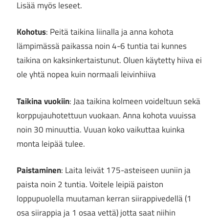
Lisää myös leseet.
Kohotus
: Peitä taikina liinalla ja anna kohota
lämpimässä paikassa noin 4-6 tuntia tai kunnes
taikina on kaksinkertaistunut. Oluen käytetty hiiva ei
ole yhtä nopea kuin normaali leivinhiiva
Taikina vuokiin
: Jaa taikina kolmeen voideltuun sekä
korppujauhotettuun vuokaan. Anna kohota vuuissa
noin 30 minuuttia. Vuuan koko vaikuttaa kuinka
monta leipää tulee.
Paistaminen
: Laita leivät 175-asteiseen uuniin ja
paista noin 2 tuntia. Voitele leipiä paiston
loppupuolella muutaman kerran siirappivedellä (1
osa siirappia ja 1 osaa vettä) jotta saat niihin