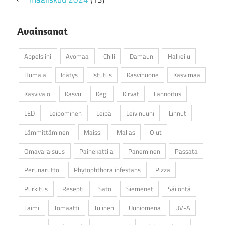
Avainsanat
Appelsiini
Avomaa
Chili
Damaun
Halkeilu
Humala
Idätys
Istutus
Kasvihuone
Kasvimaa
Kasvivalo
Kasvu
Kegi
Kirvat
Lannoitus
LED
Leipominen
Leipä
Leivinuuni
Linnut
Lämmittäminen
Maissi
Mallas
Olut
Omavaraisuus
Painekattila
Paneminen
Passata
Perunarutto
Phytophthora infestans
Pizza
Purkitus
Resepti
Sato
Siemenet
Säilöntä
Taimi
Tomaatti
Tulinen
Uuniomena
UV-A