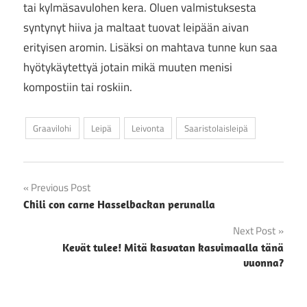
tai kylmäsavulohen kera. Oluen valmistuksesta
syntynyt hiiva ja maltaat tuovat leipään aivan
erityisen aromin. Lisäksi on mahtava tunne kun saa
hyötykäytettyä jotain mikä muuten menisi
kompostiin tai roskiin.
Graavilohi
Leipä
Leivonta
Saaristolaisleipä
Artikkelien
Previous Post
Chili con carne Hasselbackan perunalla
selaus
Next Post
Kevät tulee! Mitä kasvatan kasvimaalla tänä
vuonna?