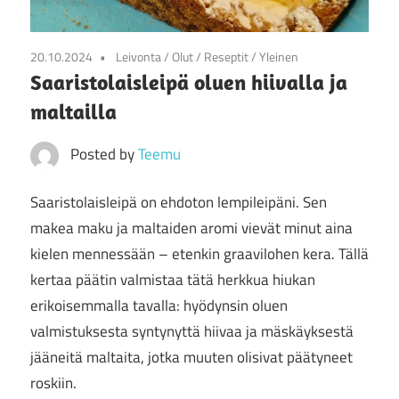
20.10.2024
Leivonta
/
Olut
/
Reseptit
/
Yleinen
Saaristolaisleipä oluen hiivalla ja
maltailla
Posted by
Teemu
Saaristolaisleipä on ehdoton lempileipäni. Sen
makea maku ja maltaiden aromi vievät minut aina
kielen mennessään – etenkin graavilohen kera. Tällä
kertaa päätin valmistaa tätä herkkua hiukan
erikoisemmalla tavalla: hyödynsin oluen
valmistuksesta syntynyttä hiivaa ja mäskäyksestä
jääneitä maltaita, jotka muuten olisivat päätyneet
roskiin.