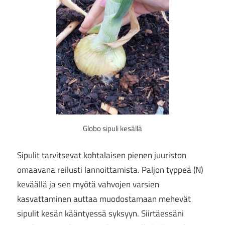
Globo sipuli kesällä
Sipulit tarvitsevat kohtalaisen pienen juuriston
omaavana reilusti lannoittamista. Paljon typpeä (N)
keväällä ja sen myötä vahvojen varsien
kasvattaminen auttaa muodostamaan mehevät
sipulit kesän kääntyessä syksyyn. Siirtäessäni