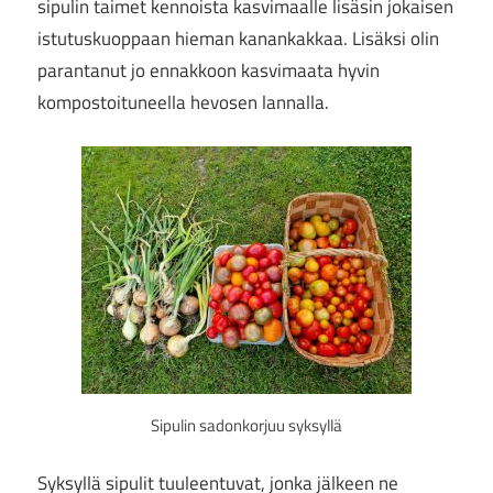
sipulin taimet kennoista kasvimaalle lisäsin jokaisen
istutuskuoppaan hieman kanankakkaa. Lisäksi olin
parantanut jo ennakkoon kasvimaata hyvin
kompostoituneella hevosen lannalla.
Sipulin sadonkorjuu syksyllä
Syksyllä sipulit tuuleentuvat, jonka jälkeen ne