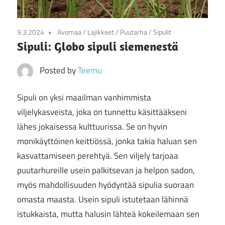
9.3.2024
Avomaa
/
Lajikkeet
/
Puutarha
/
Sipulit
Sipuli: Globo sipuli siemenestä
Posted by
Teemu
Sipuli on yksi maailman vanhimmista
viljelykasveista, joka on tunnettu käsittääkseni
lähes jokaisessa kulttuurissa. Se on hyvin
monikäyttöinen keittiössä, jonka takia haluan sen
kasvattamiseen perehtyä. Sen viljely tarjoaa
puutarhureille usein palkitsevan ja helpon sadon,
myös mahdollisuuden hyödyntää sipulia suoraan
omasta maasta. Usein sipuli istutetaan lähinnä
istukkaista, mutta halusin lähteä kokeilemaan sen