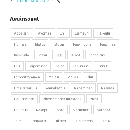
maaliskuu 2024
(13)
Avainsanat
Appelsiini
Avomaa
Chili
Damaun
Halkeilu
Humala
Idätys
Istutus
Kasvihuone
Kasvimaa
Kasvivalo
Kasvu
Kegi
Kirvat
Lannoitus
LED
Leipominen
Leipä
Leivinuuni
Linnut
Lämmittäminen
Maissi
Mallas
Olut
Omavaraisuus
Painekattila
Paneminen
Passata
Perunarutto
Phytophthora infestans
Pizza
Purkitus
Resepti
Sato
Siemenet
Säilöntä
Taimi
Tomaatti
Tulinen
Uuniomena
UV-A