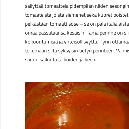
säilyttää tomaatteja pidempään niiden sesongin 
tomaateista joista siemenet sekä kuoret poiste
pelkästään tomaattisose – se on pala italialaist
omaa passataansa kesäisin. Tämä perinne on siirty
kokoontumisia ja yhteisöllisyyttä. Pyrin ottam
tekemään siitä syksyisin tietyn perinteen. Valmi
sadon säilöntä talkoiden jälkeen.