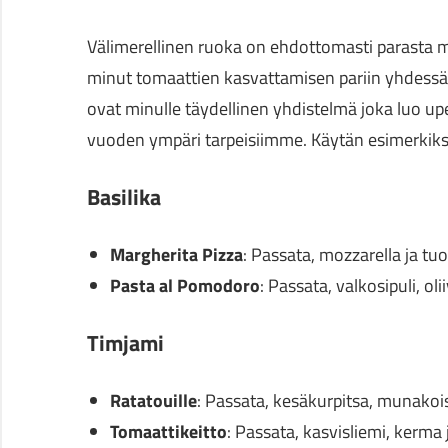
Välimerellinen ruoka on ehdottomasti parasta mi
minut tomaattien kasvattamisen pariin yhdessä y
ovat minulle täydellinen yhdistelmä joka luo upe
vuoden ympäri tarpeisiimme. Käytän esimerkiksi
Basilika
Margherita Pizza
: Passata, mozzarella ja tuo
Pasta al Pomodoro
: Passata, valkosipuli, olii
Timjami
Ratatouille
: Passata, kesäkurpitsa, munakoiso
Tomaattikeitto
: Passata, kasvisliemi, kerma 