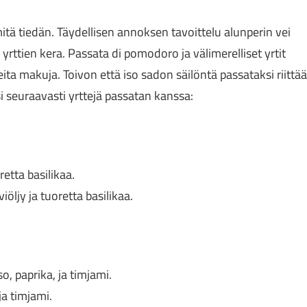
tä tiedän. Täydellisen annoksen tavoittelu alunperin vei
rttien kera. Passata di pomodoro ja välimerelliset yrtit
ita makuja. Toivon että iso sadon säilöntä passataksi riittää
 seuraavasti yrttejä passatan kanssa:
retta basilikaa.
viöljy ja tuoretta basilikaa.
, paprika, ja timjami.
ja timjami.