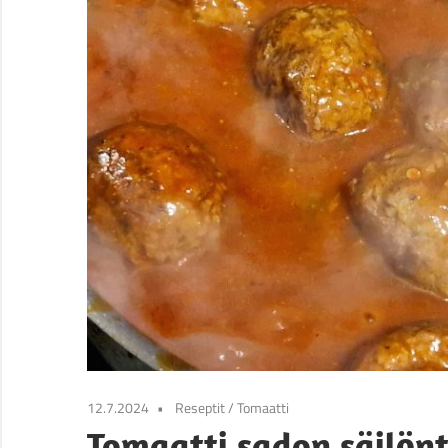
12.7.2024
Reseptit
/
Tomaatti
Tomaatti sadon säilön