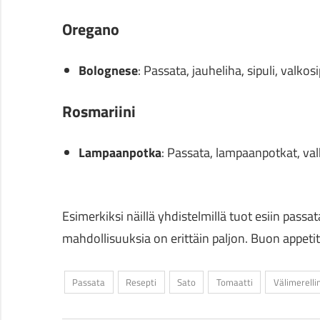
Oregano
Bolognese
: Passata, jauheliha, sipuli, valkos
Rosmariini
Lampaanpotka
: Passata, lampaanpotkat, valk
Esimerkiksi näillä yhdistelmillä tuot esiin passat
mahdollisuuksia on erittäin paljon. Buon appetit
Passata
Resepti
Sato
Tomaatti
Välimerelli