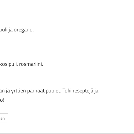
ipuli ja oregano.
osipuli, rosmariini.
an ja yrttien parhaat puolet. Toki reseptejä ja
o!
nen