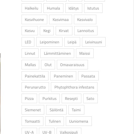
Halkeilu
Humala
Idätys
Istutus
Kasvihuone
Kasvimaa
Kasvivalo
Kasvu
Kegi
Kirvat
Lannoitus
LED
Leipominen
Leipä
Leivinuuni
Linnut
Lämmittäminen
Maissi
Mallas
Olut
Omavaraisuus
Painekattila
Paneminen
Passata
Perunarutto
Phytophthora infestans
Pizza
Purkitus
Resepti
Sato
Siemenet
Säilöntä
Taimi
Tomaatti
Tulinen
Uuniomena
UV-A
UV-B
Valkosipuli