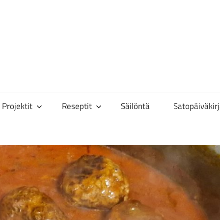
toisa
Projektit
Reseptit
Säilöntä
Satopäiväkir